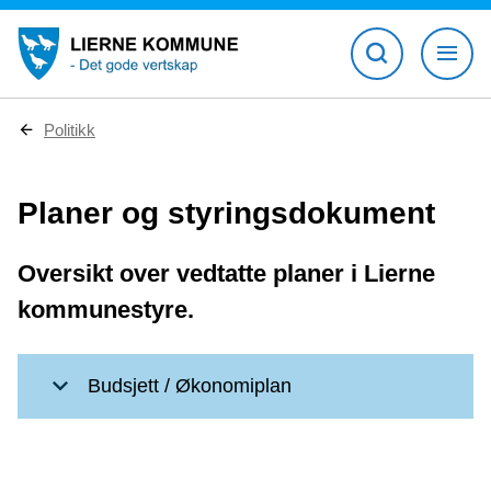
D
Politikk
u
e
r
Planer og styringsdokument
h
e
r
:
Oversikt over vedtatte planer i Lierne
kommunestyre.
Budsjett / Økonomiplan