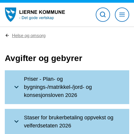
D
Helse og omsorg
u
e
r
Avgifter og gebyrer
h
e
r
:
Priser - Plan- og
bygnings-/matrikkel-/jord- og
konsesjonsloven 2026
Staser for brukerbetaling oppvekst og
velferdsetaten 2026