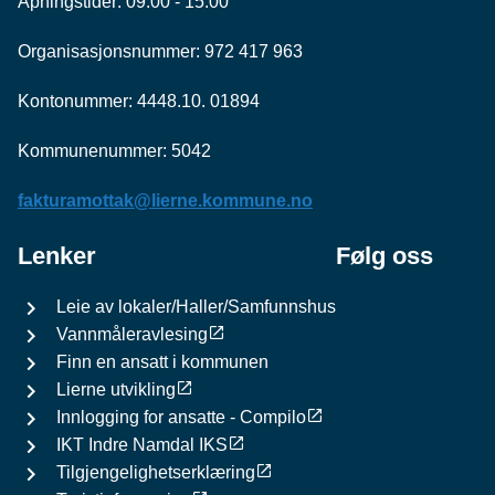
Åpningstider: 09.00 - 15.00
Organisasjonsnummer: 972 417 963
Kontonummer: 4448.10. 01894
Kommunenummer: 5042
fakturamottak@lierne.kommune.no
Lenker
Følg oss
Leie av lokaler/Haller/Samfunnshus
Vannmåleravlesing
Finn en ansatt i kommunen
Lierne utvikling
Innlogging for ansatte - Compilo
IKT Indre Namdal IKS
Tilgjengelighetserklæring