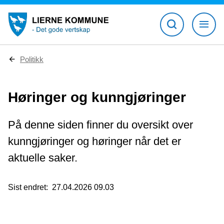
D
Politikk
u
e
r
Høringer og kunngjøringer
h
e
r
:
På denne siden finner du oversikt over
kunngjøringer og høringer når det er
aktuelle saker.
Sist endret
27.04.2026 09.03