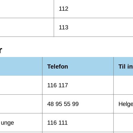
112
113
r
Telefon
Til i
116 117
48 95 55 99
Helge
 unge
116 111