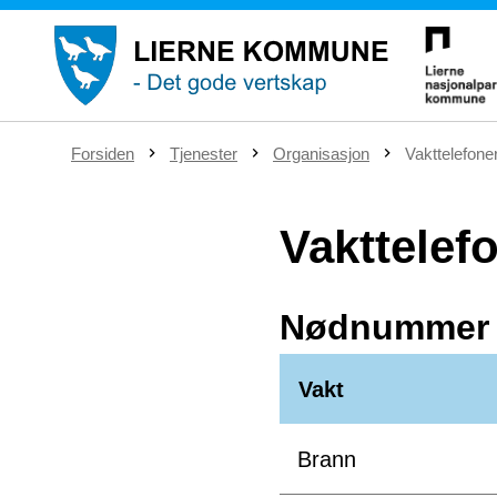
D
Forsiden
Tjenester
Organisasjon
Vakttelefone
u
e
r
Vakttelef
h
e
r
:
Nødnummer - 
Vakt
Brann