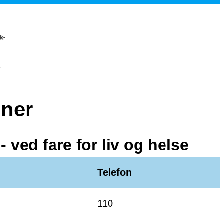
r
oner
ved fare for liv og helse
Telefon
110