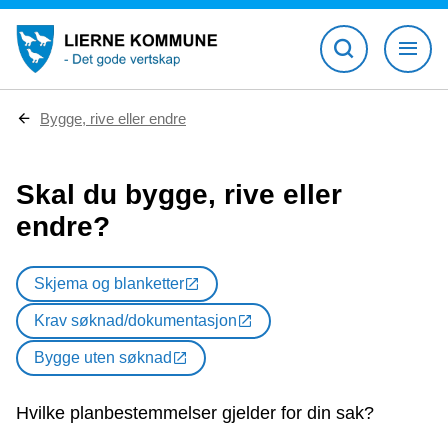
D
Bygge, rive eller endre
u
e
r
Skal du bygge, rive eller
h
e
endre?
r
:
Skjema og blanketter
Krav søknad/dokumentasjon
Bygge uten søknad
Hvilke planbestemmelser gjelder for din sak?